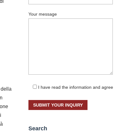
di
Your message
I have read the information and agree
 della
un
ione
i
ià
Search