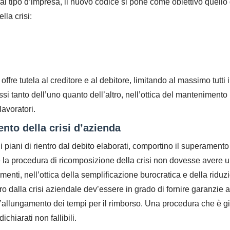
ne al tipo d’impresa, il nuovo codice si pone come obiettivo quello 
ella crisi:
ffre tutela al creditore e al debitore, limitando al massimo tutti i
 tanto dell’uno quanto dell’altro, nell’ottica del mantenimento
avoratori.
ento della crisi d’azienda
i piani di rientro dal debito elaborati, comportino il superamento
se la procedura di ricomposizione della crisi non dovesse avere 
rumenti, nell’ottica della semplificazione burocratica e della riduz
tro dalla crisi aziendale dev’essere in grado di fornire garanzie a
ll’allungamento dei tempi per il rimborso. Una procedura che è g
chiarati non fallibili.