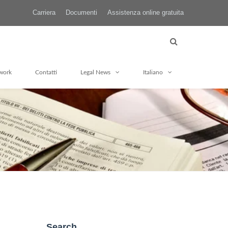
Carriera
Documenti
Assistenza online gratuita
work
Contatti
Legal News
Italiano
Search