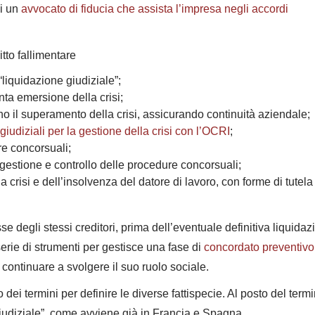
di un
avvocato di fiducia che assista l’impresa negli accordi
itto fallimentare
 “liquidazione giudiziale”;
nta emersione della crisi;
ino il superamento della crisi, assicurando continuità aziendale;
giudiziali per la gestione della crisi con l’OCRI
;
re concorsuali;
i gestione e controllo delle procedure concorsuali;
crisi e dell’insolvenza del datore di lavoro, con forme di tutela
se degli stessi creditori, prima dell’eventuale definitiva liquidaz
erie di strumenti per gestisce una fase di
concordato preventivo
i continuare a svolgere il suo ruolo sociale.
 dei termini per definire le diverse fattispecie. Al posto del term
 giudiziale”, come avviene già in Francia e Spagna.