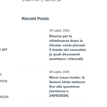
START-UP E IMPRESA
Recent Posts
29 Luglio, 2026
Ricorso per la
cittadinanza dopo la
riforma: come provare
e per
il ritardo del consolato
(e quali documenti
accettano i tribunali)
28 Luglio, 2026
i
Minor issue risolto: le
venza
Sezioni Unite mettono
fine alla questione
(sentenza n.
24045/2026)
hezza.