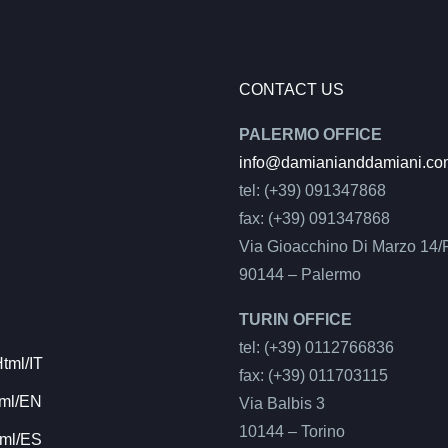
CONTACT US
PALERMO OFFICE
info@damianianddamiani.co
tel: (+39) 091347868
fax: (+39) 091347868
Via Gioacchino Di Marzo 14/
90144 – Palermo
TURIN OFFICE
tel: (+39) 0112766836
tml/IT
fax: (+39) 011703115
ml/EN
Via Balbis 3
10144 – Torino
ml/ES