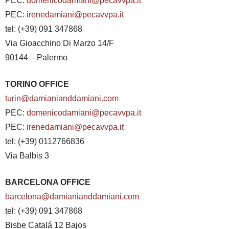
PEC:
domenicodamiani@pecavvpa.it
PEC:
irenedamiani@pecavvpa.it
tel: (+39) 091 347868
Via Gioacchino Di Marzo 14/F
90144 – Palermo
TORINO OFFICE
turin@damianianddamiani.com
PEC:
domenicodamiani@pecavvpa.it
PEC:
irenedamiani@pecavvpa.it
tel: (+39) 0112766836
Via Balbis 3
BARCELONA OFFICE
barcelona@damianianddamiani.com
tel: (+39) 091 347868
Bisbe Catalá 12 Bajos