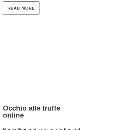
READ MORE
Occhio alle truffe
online
Negli ultimi anni, con l’espandersi del