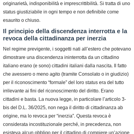
originarietà, indisponibilità e imprescrittibilità
. Si tratta di uno
status
giustiziabile in ogni tempo e non definibile come
esaurito o chiuso.
Il principio della discendenza interrotta e la
revoca della cittadinanza per inerzia
Nel regime previgente, i soggetti nati all’estero che potevano
dimostrare una
discendenza ininterrotta
da un cittadino
italiano erano (e sono)
cittadini italiani dalla nascita
. Il fatto
che avessero o meno agito (tramite Consolato o in giudizio)
per il riconoscimento “formale” del loro
status
era del tutto
irrilevante ai fini del riconoscimento del diritto. Erano
cittadini e basta.
La nuova legge, in particolare l’articolo 3-
bis del D.L. 36/2025, non nega il diritto di cittadinanza
ab
origine
, ma lo
revoca per “inerzia”
. Questa revoca è
considerata incostituzionale perché, in precedenza, non
esisteva alcun obbligo per il cittadino di compiere un’azione