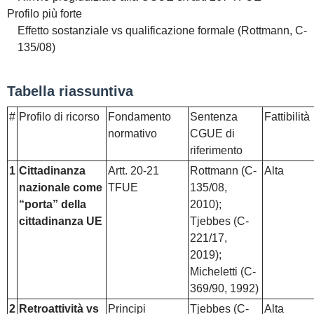
Profilo più forte
Effetto sostanziale vs qualificazione formale (Rottmann, C-
135/08)
Tabella riassuntiva
#
Profilo di ricorso
Fondamento
Sentenza
Fattibilità
normativo
CGUE di
riferimento
1
Cittadinanza
Artt. 20-21
Rottmann (C-
Alta
nazionale come
TFUE
135/08,
“porta” della
2010);
cittadinanza UE
Tjebbes (C-
221/17,
2019);
Micheletti (C-
369/90, 1992)
2
Retroattività vs
Principi
Tjebbes (C-
Alta