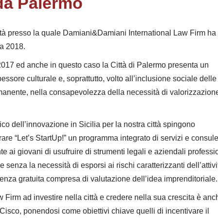
 da Palermo
città presso la quale Damiani&Damiani International Law Firm ha 
ra 2018.
2017 ed anche in questo caso la Città di Palermo presenta un
ssore culturale e, soprattutto, volto all’inclusione sociale delle
manente, nella consapevolezza della necessità di valorizzazione
o dell’innovazione in Sicilia per la nostra città spingono
re “Let’s StartUp!” un programma integrato di servizi e consul
e ai giovani di usufruire di strumenti legali e aziendali professi
e senza la necessità di esporsi ai rischi caratterizzanti dell’attivi
lenza gratuita compresa di valutazione dell’idea imprenditoriale.
irm ad investire nella città e credere nella sua crescita è anc
isco, ponendosi come obiettivi chiave quelli di incentivare il