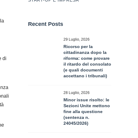
START-UP E IMPRESA
la
Recent Posts
29 Luglio, 2026
Ricorso per la
cittadinanza dopo la
 di
riforma: come provare
il ritardo del consolato
(e quali documenti
accettano i tribunali)
enza
28 Luglio, 2026
onali
Minor issue risolto: le
tà
Sezioni Unite mettono
fine alla questione
(sentenza n.
24045/2026)
he