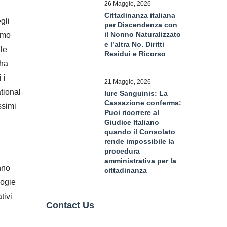
26 Maggio, 2026
Cittadinanza italiana
gli
per Discendenza con
il Nonno Naturalizzato
ermo
e l’altra No. Diritti
le
Residui e Ricorso
 ha
 i
21 Maggio, 2026
ational
Iure Sanguinis: La
Cassazione conferma:
ssimi
Puoi ricorrere al
Giudice Italiano
quando il Consolato
rende impossibile la
procedura
amministrativa per la
nno
cittadinanza
logie
tivi
Contact Us