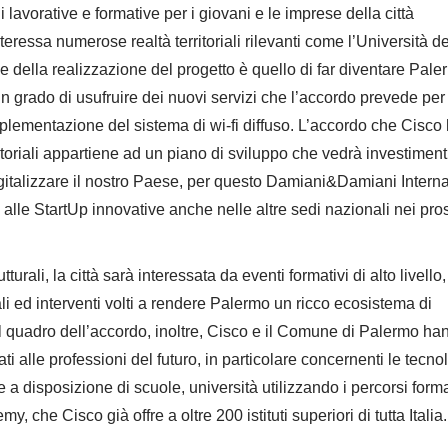
lavorative e formative per i giovani e le imprese della città
ressa numerose realtà territoriali rilevanti come l’Università de
se della realizzazione del progetto è quello di far diventare Pal
rado di usufruire dei nuovi servizi che l’accordo prevede per 
’implementazione del sistema di wi-fi diffuso. L’accordo che Cisco
ritoriali appartiene ad un piano di sviluppo che vedrà investimenti
 a digitalizzare il nostro Paese, per questo Damiani&Damiani Intern
lle StartUp innovative anche nelle altre sedi nazionali nei pro
urali, la città sarà interessata da eventi formativi di alto livello,
ali ed interventi volti a rendere Palermo un ricco ecosistema di
el quadro dell’accordo, inoltre, Cisco e il Comune di Palermo ha
ti alle professioni del futuro, in particolare concernenti le tecno
e a disposizione di scuole, università utilizzando i percorsi forma
he Cisco già offre a oltre 200 istituti superiori di tutta Italia.