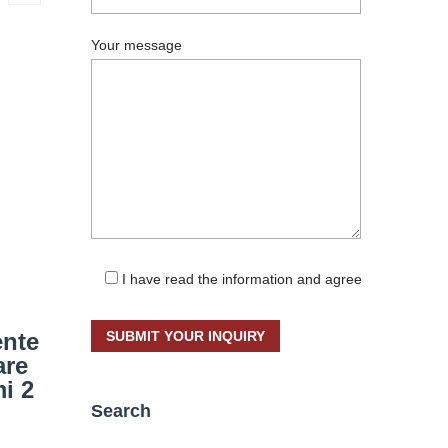
Your message
I have read the information and agree
ente
are
mi 2
Search