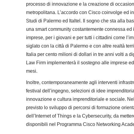
processo di innovazione e la creazione di occasioni 
metropolitana. L’accordo con Cisco coinvolge ed inte
Studi di Palermo ed Italtel. Il sogno che sta alla ba
una smart community costantemente connessa ed in g
imprese, per i giovani e per tutti i cittadini come l
siglato con la città di Palermo e con altre realtà ter
Italia per cento milioni di dollari in tre anni volti
Law Firm implementerà il sostegno alle imprese ed a
mesi.
Inoltre, contemporaneamente agli interventi infrastrutt
festival dell’ingegno, selezioni di idee imprenditori
innovazione e cultura imprenditoriale e sociale. N
previsto lo sviluppo di percorsi di formazione orienta
dell’Internet of Things e la Cybersecurity, da metter
disponibili nel Programma Cisco Networking Academy, c