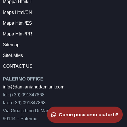
Mappa Html/IT
Maps Html/EN
Mapa Html/ES
Mapa Html/PR
Sitemap
SiteLMMs
CONTACT US
PALERMO OFFICE
info@damianianddamiani.com
tel: (+39) 091347868
fax: (+39) 091347868
Via Gioacchino Di Marzo 14/F
Come possiamo aiutarti?
90144 – Palermo