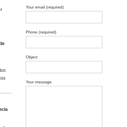
Your email (required)
u
Phone (required)
 de
Object
tus
los
Your message
ncia