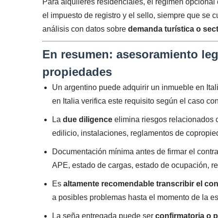
Para alquileres residenciales, el régimen opcional
el impuesto de registro y el sello, siempre que se
análisis con datos sobre
demanda turística o sect
En resumen: asesoramiento lega
propiedades
Un argentino puede adquirir un inmueble en Ital
en Italia verifica este requisito según el caso co
La
due diligence
elimina riesgos relacionados c
edilicio, instalaciones, reglamentos de copropi
Documentación mínima antes de firmar el contrato
APE, estado de cargas, estado de ocupación, r
Es
altamente recomendable transcribir el con
a posibles problemas hasta el momento de la escr
La seña entregada puede ser
confirmatoria o p