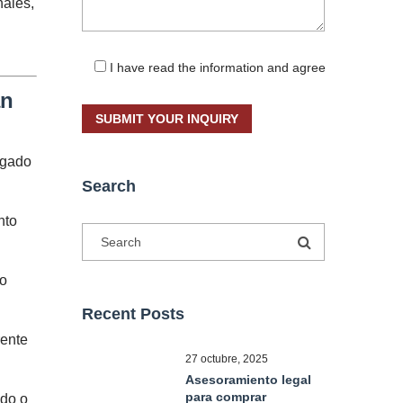
nales,
I have read the information and agree
an
ogado
Search
nto
do
Recent Posts
rente
27 octubre, 2025
Asesoramiento legal
para comprar
ado o