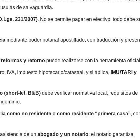
áusulas de salvaguardia.
D.Lgs. 231/2007)
. No se permite pagar en efectivo: todo debe s
cia
mediante poder notarial apostillado, con traducción y presen
 reformas y retorno
puede realizarse con la herramienta oficia
o, IVA, impuesto hipotecario/catastral, y si aplica,
IMU/TARI y
co (short-let, B&B)
debe verificar normativa local, requisitos de
ondominio.
talia como no residente o como residente “primera casa”
, co
 asistencia de un
abogado y un notario
: el notario garantiza