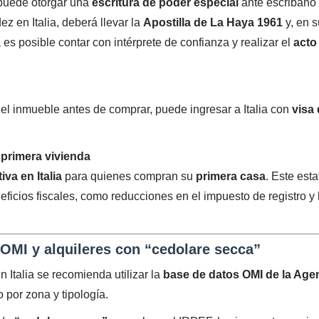
 puede otorgar una
escritura de poder especial
ante escribano
z en Italia, deberá llevar la
Apostilla de La Haya 1961
y, en s
es posible contar con intérprete de confianza y realizar el
acto
r el inmueble antes de comprar, puede ingresar a Italia con
visa
 primera vivienda
iva en Italia
para quienes compran su
primera casa
. Este esta
ficios fiscales, como reducciones en el impuesto de registro y 
 OMI y alquileres con “cedolare secca”
 Italia se recomienda utilizar la
base de datos OMI de la Age
 por zona y tipología.