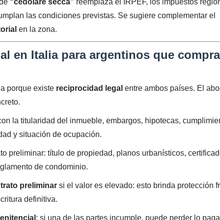
 de
“cedolare secca”
reemplaza el IRPEF, los impuestos regio
 cumplan las condiciones previstas. Se sugiere complementar el
orial
en la zona.
l en Italia para argentinos que compr
ia porque existe
reciprocidad legal
entre ambos países. El ab
ncreto.
on la titularidad del inmueble, embargos, hipotecas, cumplimie
edad y situación de ocupación.
 preliminar: título de propiedad, planos urbanísticos, certifica
eglamento de condominio.
trato preliminar
si el valor es elevado: esto brinda protección f
itura definitiva.
enitencial
: si una de las partes incumple, puede perder lo pag