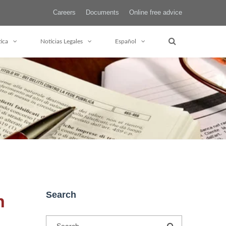
Careers
Documents
Online free advice
tica
Noticias Legales
Español
Search
n